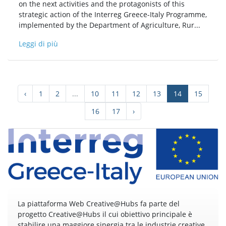
on the next activities and the protagonists of this
strategic action of the Interreg Greece-Italy Programme,
implemented by the Department of Agriculture, Rur...
Leggi di più
‹
1
2
...
10
11
12
13
14
15
16
17
›
La piattaforma Web Creative@Hubs fa parte del
progetto Creative@Hubs il cui obiettivo principale è
stabilire una maggiore sinergia tra le industrie creative