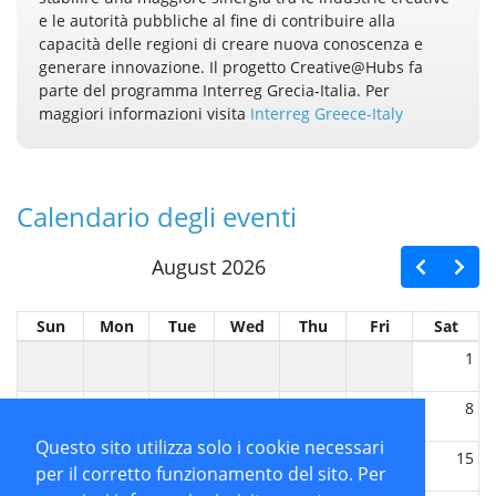
e le autorità pubbliche al fine di contribuire alla
capacità delle regioni di creare nuova conoscenza e
generare innovazione. Il progetto Creative@Hubs fa
parte del programma Interreg Grecia-Italia. Per
maggiori informazioni visita
Interreg Greece-Italy
Calendario degli eventi
August 2026
Sun
Mon
Tue
Wed
Thu
Fri
Sat
1
2
3
4
5
6
7
8
Questo sito utilizza solo i cookie necessari
9
10
11
12
13
14
15
per il corretto funzionamento del sito. Per