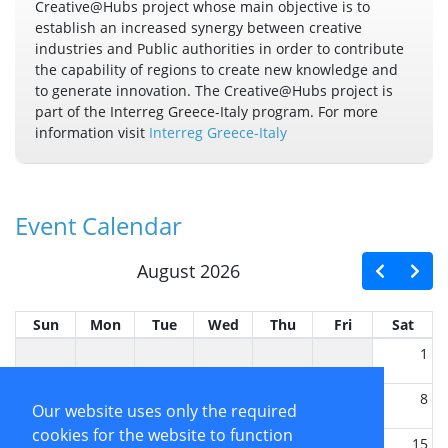
Creative@Hubs project whose main objective is to
establish an increased synergy between creative
industries and Public authorities in order to contribute
the capability of regions to create new knowledge and
to generate innovation. The Creative@Hubs project is
part of the Interreg Greece-Italy program. For more
information visit
Interreg Greece-Italy
Event Calendar
August 2026
Sun
Mon
Tue
Wed
Thu
Fri
Sat
1
2
3
4
5
6
7
8
Our website uses only the required
cookies for the website to function
9
10
11
12
13
14
15