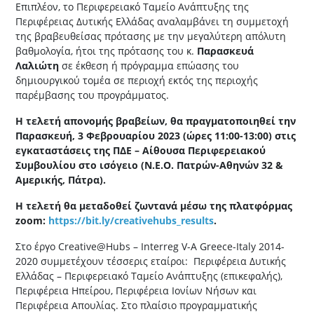
Επιπλέον, το Περιφερειακό Ταμείο Ανάπτυξης της
Περιφέρειας Δυτικής Ελλάδας αναλαμβάνει τη συμμετοχή
της βραβευθείσας πρότασης με την μεγαλύτερη απόλυτη
βαθμολογία, ήτοι της πρότασης του κ.
Παρασκευά
Λαλιώτη
σε έκθεση ή πρόγραμμα επώασης του
δημιουργικού τομέα σε περιοχή εκτός της περιοχής
παρέμβασης του προγράμματος.
Η τελετή απονομής βραβείων, θα πραγματοποιηθεί την
Παρασκευή, 3 Φεβρουαρίου 2023 (ώρες 11:00-13:00) στις
εγκαταστάσεις της ΠΔΕ – Αίθουσα Περιφερειακού
Συμβουλίου στο ισόγειο (Ν.Ε.Ο. Πατρών-Αθηνών 32 &
Αμερικής, Πάτρα).
Η τελετή θα μεταδοθεί ζωντανά μέσω της πλατφόρμας
zoom:
https://bit.ly/creativehubs_results
.
Στο έργο Creative@Hubs – Interreg V-A Greece-Italy 2014-
2020 συμμετέχουν τέσσερις εταίροι: Περιφέρεια Δυτικής
Ελλάδας – Περιφερειακό Ταμείο Ανάπτυξης (επικεφαλής),
Περιφέρεια Ηπείρου, Περιφέρεια Ιονίων Νήσων και
Περιφέρεια Απουλίας. Στο πλαίσιο προγραμματικής